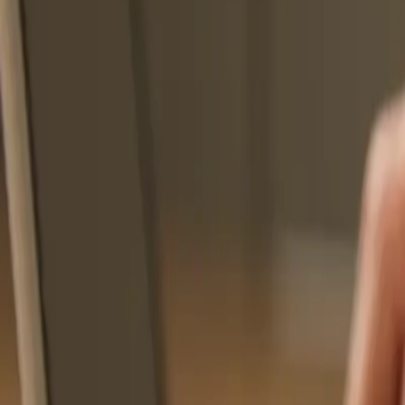
[email protected]
Calcular Meu Risco
Home
Quem Somos
Serviços
RH e eSocial
Saúde Ocupacional
Normas