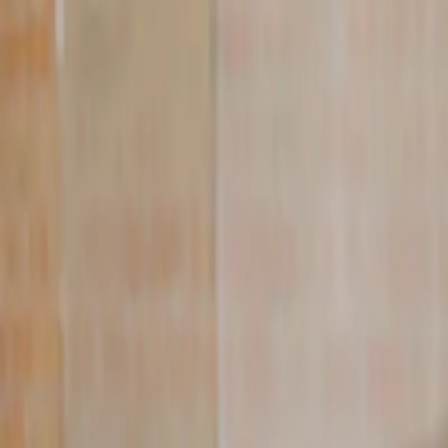
[email protected]
Calcular Meu Risco
Home
Quem Somos
Serviços
RH e eSocial
Saúde Ocupacional
Normas