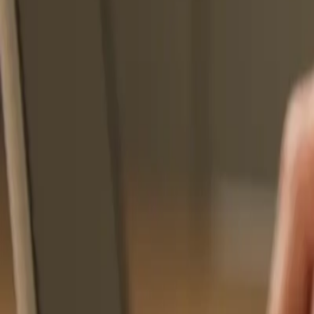
[email protected]
Calcular Meu Risco
Home
Quem Somos
Serviços
RH e eSocial
Saúde Ocupacional
Normas