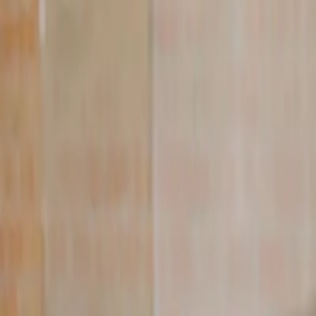
[email protected]
Calcular Meu Risco
Home
Quem Somos
Serviços
RH e eSocial
Saúde Ocupacional
Normas