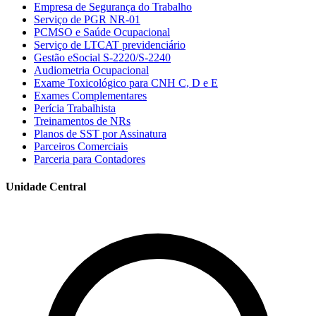
Empresa de Segurança do Trabalho
Serviço de PGR NR-01
PCMSO e Saúde Ocupacional
Serviço de LTCAT previdenciário
Gestão eSocial S-2220/S-2240
Audiometria Ocupacional
Exame Toxicológico para CNH C, D e E
Exames Complementares
Perícia Trabalhista
Treinamentos de NRs
Planos de SST por Assinatura
Parceiros Comerciais
Parceria para Contadores
Unidade Central