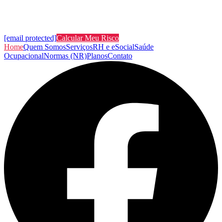
[email protected]
Calcular Meu Risco
Home
Quem Somos
Serviços
RH e eSocial
Saúde
Ocupacional
Normas (NR)
Planos
Contato