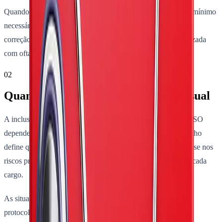
Quando o médico do trabalho identifica acuidade abaixo do mínimo
necessário para a função, pode condicionar o ASO ao uso de
correção óptica adequada ou recomendar avaliação especializada
com oftalmologista antes de emitir a conclusão de apto.
02
Quando o PCMSO exige acuidade visual
A inclusão do teste de acuidade visual no protocolo do PCMSO
depende da avaliação de risco da função. O médico do trabalho
define quais exames complementares são necessários com base nos
riscos presentes no ambiente e nas exigências específicas de cada
cargo.
As situações mais comuns em que a acuidade visual entra no
protocolo incluem: