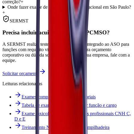
correção?
+
Onde fazer exame de acuidade visual ocupacional em São Paulo?
+
SERMST
Precisa incluir acuidade visual no PCMSO?
A SERMST realiza teste de acuidade visual integrado ao ASO para
funções com requisito visual no PCMSO. Para orçamento
corporativo ou dúvida sobre o protocolo da sua empresa, fale com a
equipe.
Solicitar orçamento
Leituras relacionadas
Exames complementares e laboratoriais
Tabela de exames admissionais por função e cargo
Exame toxicológico para motoristas profissionais CNH C,
D e E
Treinamento NR-11: operador de empilhadeira