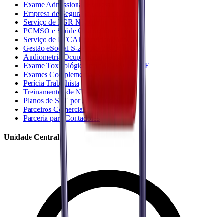
Exame Admissional Expresso
Empresa de Segurança do Trabalho
Serviço de PGR NR-01
PCMSO e Saúde Ocupacional
Serviço de LTCAT previdenciário
Gestão eSocial S-2220/S-2240
Audiometria Ocupacional
Exame Toxicológico para CNH C, D e E
Exames Complementares
Perícia Trabalhista
Treinamentos de NRs
Planos de SST por Assinatura
Parceiros Comerciais
Parceria para Contadores
Unidade Central