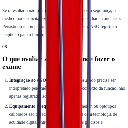
Se o resultado não permite concluir a aptidão com segurança, o
médico pode solicitar avaliação oftalmológica e adiar a conclusão.
Persistindo incompatibilidade com a atividade, o ASO registra a
inaptidão para a função.
06
O que avaliar ao escolher onde fazer o
exame
Integração ao ASO e ao PCMSO.
O resultado precisa ser
interpretado pelo médico do trabalho no contexto da função, não
apenas registrado isoladamente.
Equipamento adequado.
A tabela de Snellen ou optotipos
calibrados são o padrão mínimo. Clínicas com tecnologia de
acuidade digital entregam resultados mais precisos e