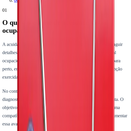
06
O que avaliar ao escolher onde fazer o exame
01
O que é o exame de acuidade visual
ocupacional
A acuidade visual é a medida da capacidade do olho de distinguir
detalhes em diferentes distâncias. O exame de acuidade visual
ocupacional avalia essa capacidade tanto para longe quanto para
perto, em condições que simulam as exigências visuais da função
exercida pelo trabalhador.
No contexto do PCMSO, o teste não tem como objetivo
diagnosticar doenças oculares: esse é o papel do oftalmologista. O
objetivo é verificar se o trabalhador tem condição visual mínima
compatível com os requisitos de segurança da função, e documentar
essa avaliação no ASO.