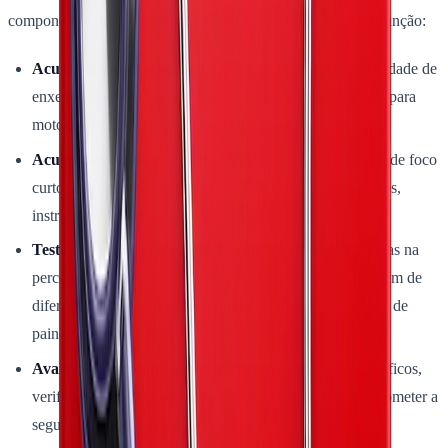
componentes dependendo do que o PCMSO define para a função:
Acuidade visual para longe (AVL):
medição da capacidade de
enxergar com clareza a distâncias maiores. Fundamental para
motoristas e operadores de veículos e máquinas.
Acuidade visual para perto (AVP):
avaliação da visão de foco
curto. Importante para funções com leitura de documentos,
instrumentos e telas.
Teste de visão de cores (Ishihara):
identifica deficiências na
percepção de cores. Relevante para funções que dependem de
diferenciar sinais coloridos, como eletricistas, operadores de
painéis e motoristas.
Avaliação de campo visual periférico:
em casos específicos,
verifica se há limitação na visão lateral que possa comprometer a
segurança em operação de veículos ou máquinas.