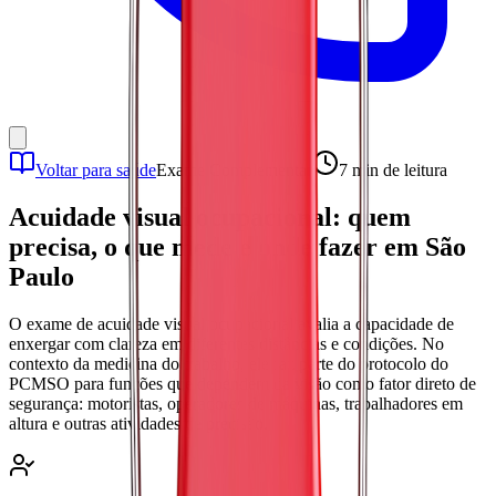
Voltar para saúde
Exame Complementar
7 min
de leitura
Acuidade visual ocupacional: quem
precisa, o que mede e onde fazer em São
Paulo
O exame de acuidade visual ocupacional avalia a capacidade de
enxergar com clareza em diferentes distâncias e condições. No
contexto da medicina do trabalho, ele faz parte do protocolo do
PCMSO para funções que dependem da visão como fator direto de
segurança: motoristas, operadores de máquinas, trabalhadores em
altura e outras atividades de precisão.