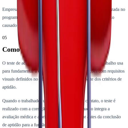
Empresas que mantêm motoristas sem avaliação visual atualizada no
programa assumem risco direto em caso de acidente com nexo
causado por limitação visual não documentada.
05
Como o resultado entra no ASO
O teste de acuidade visual é um dado que o médico do trabalho usa
para fundamentar a conclusão do ASO. Para funções com requisitos
visuais definidos no PCMSO, o resultado faz parte dos critérios de
aptidão.
Quando o trabalhador usa óculos ou lentes de contato, o teste é
realizado com a correção em uso. Essa informação integra a
avaliação médica e a orientação ao trabalhador antes da conclusão
de aptidão para a função.