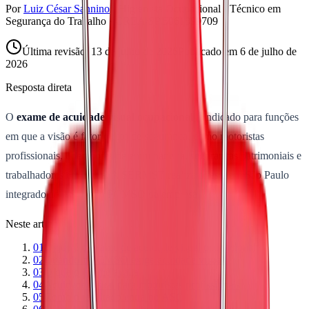
Por
Luiz César Sannino
·
Higienista Ocupacional · Técnico em
Segurança do Trabalho · CREA/SP 5061899709
Última revisão:
13 de julho de 2026
Publicado em
6 de julho de
2026
Resposta direta
O
exame de acuidade visual ocupacional
é indicado para funções
em que a visão é fator direto de segurança, como motoristas
profissionais, operadores de empilhadeira, seguranças patrimoniais e
trabalhadores em altura. A SERMST realiza o teste em São Paulo
integrado ao ASO e ao PCMSO da empresa.
Neste artigo
01
O que é o exame de acuidade visual ocupacional
02
Quando o PCMSO exige acuidade visual
03
O que o exame avalia
04
Acuidade visual para motoristas profissionais
05
Como o resultado entra no ASO