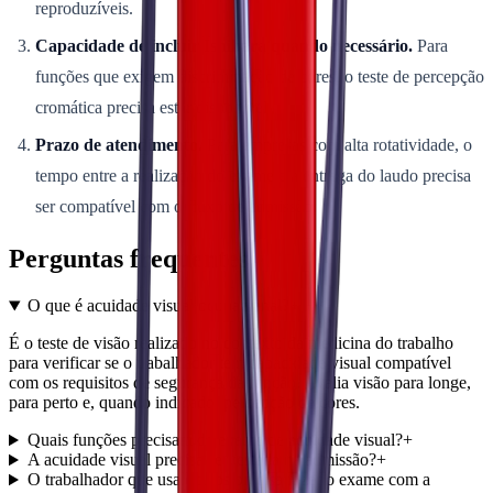
reproduzíveis.
Capacidade de incluir Ishihara quando necessário.
Para
funções que exigem discriminação de cores, o teste de percepção
cromática precisa estar disponível.
Prazo de atendimento.
Para empresas com alta rotatividade, o
tempo entre a realização do exame e a entrega do laudo precisa
ser compatível com o fluxo de admissão.
Perguntas frequentes
O que é acuidade visual ocupacional?
+
É o teste de visão realizado no contexto da medicina do trabalho
para verificar se o trabalhador tem capacidade visual compatível
com os requisitos de segurança da função. Avalia visão para longe,
para perto e, quando indicado, percepção de cores.
Quais funções precisam de exame de acuidade visual?
+
A acuidade visual precisa ser testada na admissão?
+
O trabalhador que usa óculos precisa fazer o exame com a