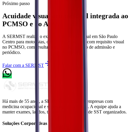
Próximo passo
Acuidade visual ocupacional integrada ao
PCMSO e ao ASO.
A SERMST realiza o exame de acuidade visual em São Paulo
Centro para motoristas, operadores e funções com requisito visual
no PCMSO, com resultado integrado ao fluxo de admissão e
periódico.
Falar com a SERMST
Há mais de 55 anos, a
SERMST
acompanha empresas com
medicina ocupacional e segurança do trabalho. A equipe ajuda a
manter
exames, laudos, treinamentos e prazos de SST organizados.
Soluções Corporativas