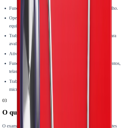
Funções que exigem dirigir veículos como parte do trabalho.
Operação de empilhadeiras, pontes rolantes ou outros
equipamentos de movimentação de carga.
Trabalho em altura, onde a precisão visual é necessária para
avaliar distâncias e pontos de ancoragem.
Atividades de segurança patrimonial e vigilância.
Funções com necessidade de leitura contínua de instrumentos,
telas ou controles operacionais.
Trabalho com precisão manual em escala reduzida:
microeletrônica, montagem fina, laboratório.
03
O que o exame avalia
O exame de acuidade visual ocupacional pode incluir diferentes