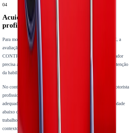
04
Acuidade visual para motoristas
profissionais
Para motoristas profissionais com CNH categorias C, D ou E, a
avaliação visual segue critérios específicos definidos pelo
CONTRAN e pelo Código de Trânsito Brasileiro. O trabalhador
precisa atender aos requisitos de acuidade mínima para manutenção
da habilitação profissional.
No contexto ocupacional, isso significa que o PCMSO do motorista
profissional deve incluir avaliação visual com periodicidade
adequada ao risco da função. Quando o resultado indica acuidade
abaixo do mínimo mesmo com correção óptica, o médico do
trabalho precisa avaliar a aptidão para continuar dirigindo no
contexto do vínculo empregatício.