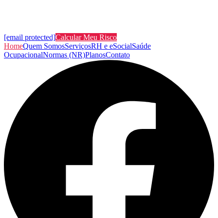
[email protected]
Calcular Meu Risco
Home
Quem Somos
Serviços
RH e eSocial
Saúde
Ocupacional
Normas (NR)
Planos
Contato