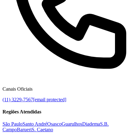
Canais Oficiais
(11) 3229-7567
[email protected]
Regiões Atendidas
São Paulo
Santo André
Osasco
Guarulhos
Diadema
S.B.
Campo
Barueri
S. Caetano