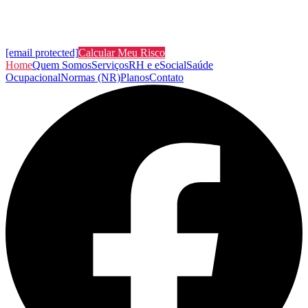
[email protected]
Calcular Meu Risco
Home
Quem Somos
Serviços
RH e eSocial
Saúde
Ocupacional
Normas (NR)
Planos
Contato